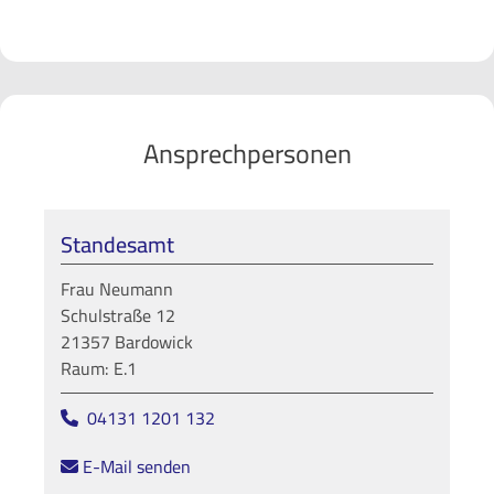
Anmeldung zur Eheschließung
Beurkundung von Sterbefällen
Ausstellung von Urkunden
Nachbeurkundung
Ansprechpersonen
Kirchenaustritte
Rentenangelegenheiten (siehe auch:
Versichertenältester
)
Standesamt
Frau Neumann
Schulstraße 12
21357 Bardowick
Raum: E.1
04131 1201 132
E-Mail senden